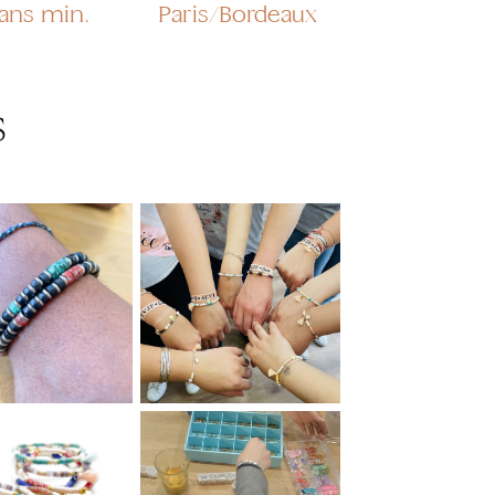
 ans min.
Paris/Bordeaux
S