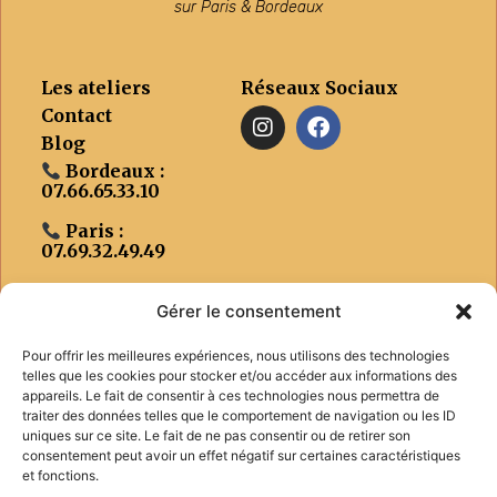
sur Paris & Bordeaux
Les ateliers
Réseaux Sociaux
Contact
Blog
Bordeaux :
07.66.65.33.10
Paris :
07.69.32.49.49
Gérer le consentement
Pour offrir les meilleures expériences, nous utilisons des technologies
Infos
telles que les cookies pour stocker et/ou accéder aux informations des
4 rue Pleyel 75012 Paris
appareils. Le fait de consentir à ces technologies nous permettra de
traiter des données telles que le comportement de navigation ou les ID
2 Cr Evrard de Fayolle,
uniques sur ce site. Le fait de ne pas consentir ou de retirer son
consentement peut avoir un effet négatif sur certaines caractéristiques
33300 Bordeaux
et fonctions.